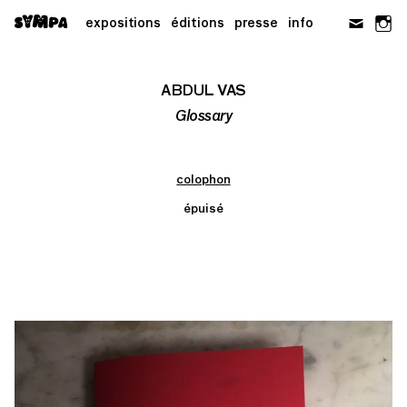
Skip
expositions
éditions
presse
info
to
content
ABDUL VAS
Glossary
colophon
épuisé